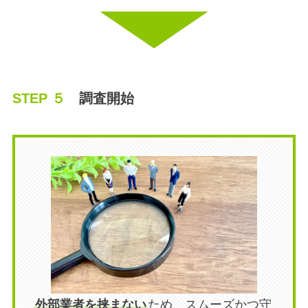
STEP ５
調査
開始
外部業者を挟まない
ため、スムーズかつ守